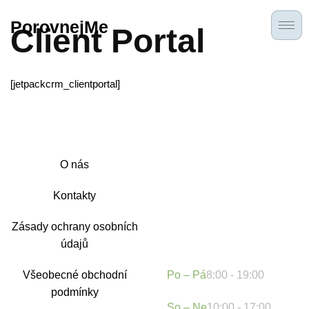
PorovnejMe
Client Portal
[jetpackcrm_clientportal]
O nás
Kontakty
Zásady ochrany osobních
údajů
Otevírací doba
Všeobecné obchodní
Po – Pá
8:00 - 19:00
podmínky
So – Ne
10:00 - 17:00