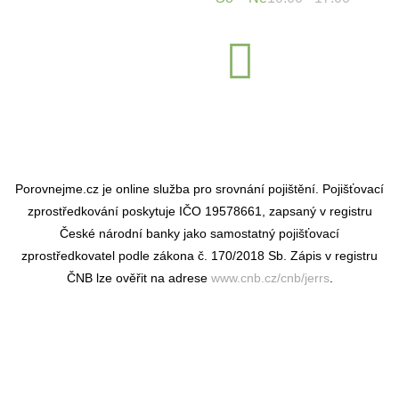
+420 722
767 222
Porovnejme.cz je online služba pro srovnání pojištění. Pojišťovací
zprostředkování poskytuje IČO 19578661, zapsaný v registru
České národní banky jako samostatný pojišťovací
zprostředkovatel podle zákona č. 170/2018 Sb. Zápis v registru
ČNB lze ověřit na adrese
www.cnb.cz/cnb/jerrs
.