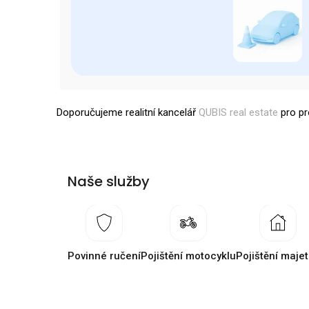
Doporučujeme realitní kancelář
QUBIS real estate
pro pr
Naše služby
Povinné ručení
Pojištění motocyklu
Pojištění maje