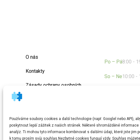
Otevírací do
O nás
Po – Pá
8:00 - 1
Kontakty
So – Ne
10:00 -
Zásady ochrany osobních
údajů
+420
Všeobecné obchodní
podmínky
Používáme soubory cookies a další technologie (např. Googlel nebo API), a
poskytnout lepší zážitek z našich stránek. Některé shromážděné informace s
analýz. Ti mohou tyto informace kombinovat s dalšími údaji, které jste jim po
k tomu prosím svůj souhlas.Nezbytné cookies fungují vždy. Souhlas můžete