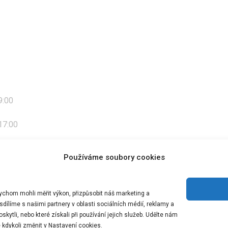
ba
9:00
 17:00
Používáme soubory cookies
 722 767 222
bychom mohli měřit výkon, přizpůsobit náš marketing a
dílíme s našimi partnery v oblasti sociálních médií, reklamy a
skytli, nebo které získali při používání jejich služeb. Udělte nám
 kdykoli změnit v Nastavení cookies.