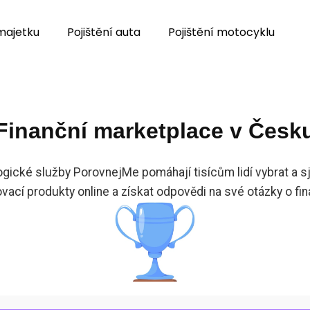
 majetku
Pojištění auta
Pojištění motocyklu
Finanční marketplace v Česk
gické služby PorovnejMe pomáhají tisícům lidí vybrat a sj
ovací produkty online a získat odpovědi na své otázky o fin