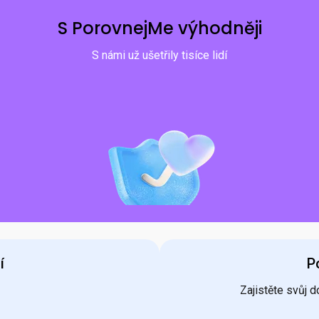
S PorovnejMe výhodněji
S námi už ušetřily tisíce lidí
í
P
Zajistěte svůj