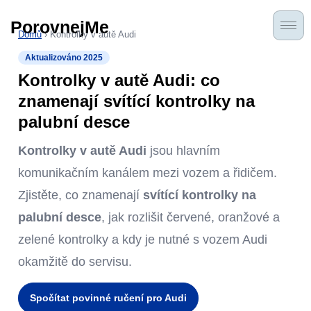
PorovnejMe
Domů
› Kontrolky v autě Audi
Aktualizováno 2025
Kontrolky v autě Audi: co
znamenají svítící kontrolky na
palubní desce
Kontrolky v autě Audi
jsou hlavním
komunikačním kanálem mezi vozem a řidičem.
Zjistěte, co znamenají
svítící kontrolky na
palubní desce
, jak rozlišit červené, oranžové a
zelené kontrolky a kdy je nutné s vozem Audi
okamžitě do servisu.
Spočítat povinné ručení pro Audi