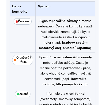
Barva
Význam
kontrolky
Signalizuje
vážné závady
a možné
Červená
nebezpečí. Červené kontrolky v autě
Audi obvykle znamenají, že byste
měli okamžitě zastavit a vypnout
motor (např.
brzdový systém
,
motorový olej
,
chladicí kapalina
).
Upozorňuje na
potenciální závady
Oranžová /
žlutá
nebo potřebu údržby. Často je
možné opatrně pokračovat v jízdě,
ale je vhodné co nejdříve navštívit
servis Audi (např.
kontrolka
motoru
,
filtr pevných částic
).
Informuje o
aktivní funkci
Zelená
(světlomety, směrovky, tempomat).
Zelené kontrolky v autě Audi obvykle