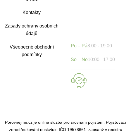
Kontakty
Zásady ochrany osobních
Otevírací doba
údajů
Po – Pá
8:00 - 19:00
Všeobecné obchodní
podmínky
So – Ne
10:00 - 17:00
+420 722
767 222
Porovnejme.cz je online služba pro srovnání pojištění. Pojišťovací
zprostředkování poskytuje IČO 19578661, zapsaný v registru