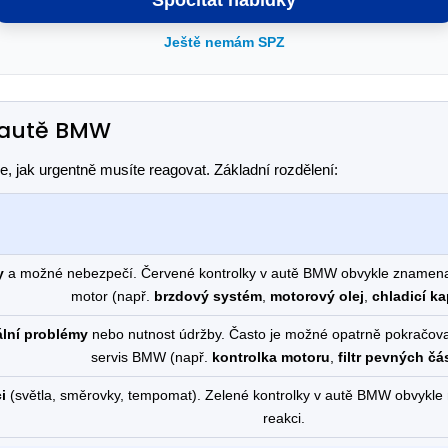
Spočítat nabídky
Ještě nemám SPZ
v autě BMW
, jak urgentně musíte reagovat. Základní rozdělení:
y
a možné nebezpečí. Červené kontrolky v autě BMW obvykle znamenají,
motor (např.
brzdový systém
,
motorový olej
,
chladicí ka
ální problémy
nebo nutnost údržby. Často je možné opatrně pokračovat v
servis BMW (např.
kontrolka motoru
,
filtr pevných čá
i
(světla, směrovky, tempomat). Zelené kontrolky v autě BMW obvykle
reakci.