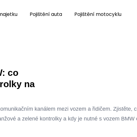
 majetku
Pojištění auta
Pojištění motocyklu
: co
trolky na
komunikačním kanálem mezi vozem a řidičem. Zjistěte, 
 oranžové a zelené kontrolky a kdy je nutné s vozem BMW 