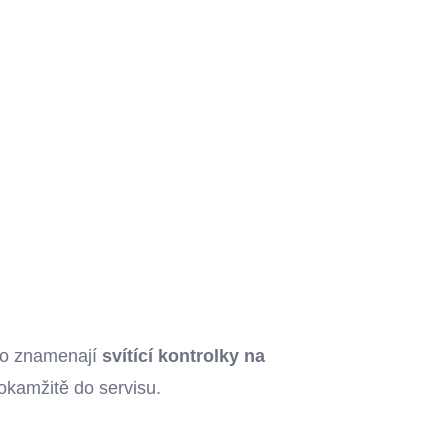
co znamenají
svítící kontrolky na
okamžitě do servisu.