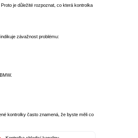
roto je důležité rozpoznat, co která kontrolka
 indikuje závažnost problému:
s BMW.
ené kontrolky často znamená, že byste měli co
Kontrolka chladicí kapaliny