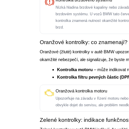
Nízká hladina brzdové kapaliny nebo závad
brzdovém systému. U vozů BMW tato červ
kontrolka znamená nutnost okamžité kontro
brzd.
Oranžové kontrolky: co znamenají?
Oranžové (žluté) kontrolky v autě BMW upozorň
okamžité nebezpečí, ale signalizuje, že byste mě
Kontrolka motoru
– může indikovat 
Kontrolka filtru pevných částic (DP
Oranžová kontrolka motoru
Upozorňuje na závadu v řízení motoru ne
obvykle dojet do servisu, ale problém neodk
Zelené kontrolky: indikace funkčnost