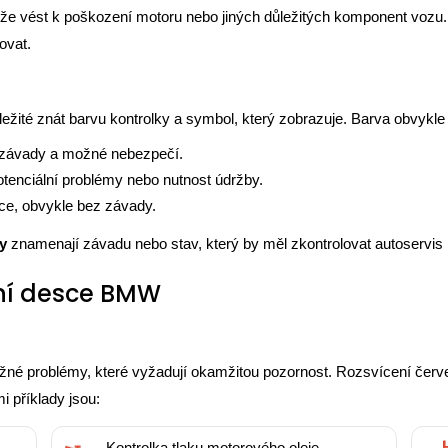
že vést k poškození motoru nebo jiných důležitých komponent vozu. P
ovat.
ležité znát barvu kontrolky a symbol, který zobrazuje. Barva obvykle
é závady a možné nebezpečí.
otenciální problémy nebo nutnost údržby.
nkce, obvykle bez závady.
y
znamenají závadu nebo stav, který by měl zkontrolovat autoservi
ní desce BMW
žné problémy, které vyžadují okamžitou pozornost. Rozsvícení červ
i příklady jsou:
Kontrolka tlaku motorového oleje