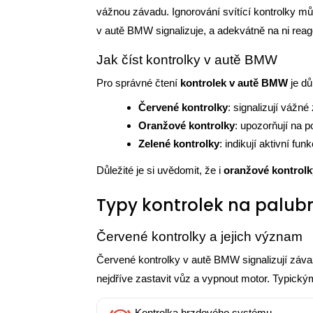
vážnou závadu. Ignorování svítící kontrolky mů
v autě BMW signalizuje, a adekvátně na ni reag
Jak číst kontrolky v autě BMW
Pro správné čtení
kontrolek v autě BMW
je dů
Červené kontrolky
: signalizují vážn
Oranžové kontrolky
: upozorňují na p
Zelené kontrolky
: indikují aktivní fu
Důležité je si uvědomit, že i
oranžové kontrolk
Typy kontrolek na palub
Červené kontrolky a jejich význam
Červené kontrolky v autě BMW signalizují záva
nejdříve zastavit vůz a vypnout motor. Typickým
Kontrolka brzdového systému