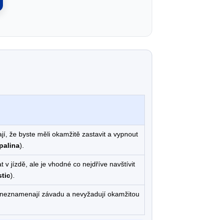
 že byste měli okamžitě zastavit a vypnout
palina
).
 jízdě, ale je vhodné co nejdříve navštívit
stic
).
 neznamenají závadu a nevyžadují okamžitou