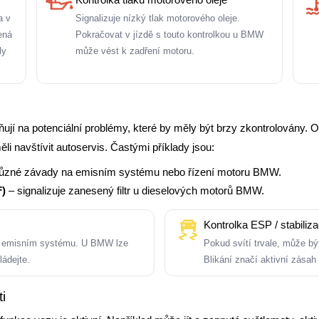
a v
Signalizuje nízký tlak motorového oleje.
ená
Pokračovat v jízdě s touto kontrolkou u BMW
ly
může vést k zadření motoru.
ují na potenciální problémy, které by měly být brzy zkontrolovány
li navštívit autoservis. Častými příklady jsou:
různé závady na emisním systému nebo řízení motoru BMW.
F)
– signalizuje zanesený filtr u dieselových motorů BMW.
Kontrolka ESP / stabili
bo emisním systému. U BMW lze
Pokud svítí trvale, může 
ládejte.
Blikání značí aktivní zásah 
i