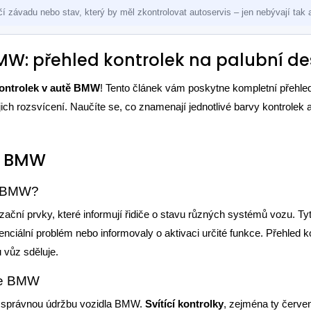
závadu nebo stav, který by měl zkontrolovat autoservis – jen nebývají tak a
 BMW: přehled kontrolek na palubní d
kontrolek v autě BMW
! Tento článek vám poskytne kompletní přehled 
h rozsvícení. Naučíte se, co znamenají jednotlivé barvy kontrolek a
ě BMW
e BMW?
izační prvky, které informují řidiče o stavu různých systémů vozu. T
otenciální problém nebo informovaly o aktivaci určité funkce. Přehled 
 vůz sděluje.
iče BMW
a správnou údržbu vozidla BMW.
Svítící kontrolky
, zejména ty červe